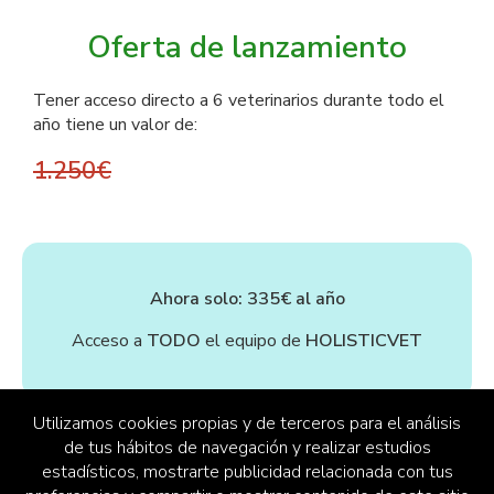
Oferta de lanzamiento
Tener acceso directo a 6 veterinarios durante todo el 
año tiene un valor de:
1.250€
Ahora solo: 335€ al año
Acceso a 
TODO 
el equipo de 
HOLISTICVET
Utilizamos cookies propias y de terceros para el análisis
de tus hábitos de navegación y realizar estudios
estadísticos, mostrarte publicidad relacionada con tus
QUIERO ENTRAR AL GRUPO PRIVADO