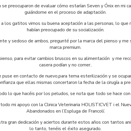
 se preocuparon de evaluar cómo estarían Seven y Ónix en mi ca
guiándome en el proceso de adaptación.
 a los gatitos vimos su buena aceptación a las personas, lo que 
habían preocupado de su socialización.
lante y sedoso de ambos, pregunté por la marca del pienso y me s
marca premium.
ienso, para evitar cambios bruscos en su alimentación  y me re
casera podían y no comer..
puse en contacto de nuevo,para tema esterilización y se ocupa
onfianza que ellas mismas concertaron la fecha de la cirugía a pre
odo lo que hacéis por los peludos, se nota que todo se hace con g
 todo mi apoyo con la Clinica Veterinaria HOLISTICVET i el Nue
Abandonados en l’Espluga de Francolí.
ra gran dedicación y aciertos durante estos años con tantos an
lo tanto, tenéis el éxito asegurado.