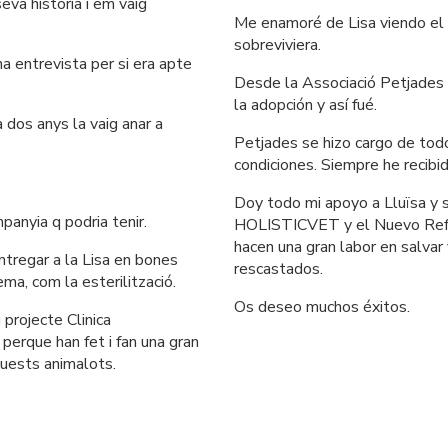
eva història i em vaig 
Me enamoré de Lisa viendo el r
sobreviviera.
 entrevista per si era apte 
Desde la Associació Petjades m
la adopción y así fué.
 dos anys la vaig anar a 
Petjades se hizo cargo de todo
condiciones. Siempre he recibi
Doy todo mi apoyo a Lluïsa y su
mpanyia q podria tenir.
HOLISTICVET y el Nuevo Refu
hacen una gran labor en salvar
ntregar a la Lisa en bones 
rescastados.
ma, com la esterilització.
Os deseo muchos éxitos.
projecte Clinica 
erque han fet i fan una gran 
quests animalots.