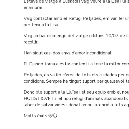
Estava de viatge a Euskadi i vaig veure a la Lisa i la s
enamorar. 
Vaig contactar amb el Refugi Petjades, em van fer una
per tenir a la Lisa.
Vaig arribar diumenge del viatge i dilluns 10/07 de fa
recollir.
Han sigut casi dos anys d’amor incondicional. 
El Django torna a estar content i a tenir la millor co
Petjades, es va fer càrrec de tots els cuidados per e
condicions. Sempre he tingut suport per qualsevol te
Dono ple suport a la Lluïsa i el seu equip amb el nou 
HOLISTICVET i  el nou refugi d’animals abandonats, p
labor de salvar vides i donat amor i atenció a tots a
Molts èxits 🩷💞