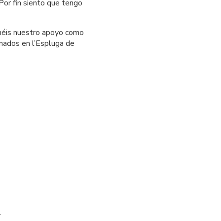
Por fin siento que tengo 
néis nuestro apoyo como 
ados en l’Espluga de 
 