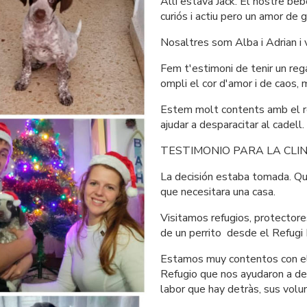
Allí estava Jack. El nostre beb
curiós i actiu pero un amor de 
Nosaltres som Alba i Adrian i 
Fem t'estimoni de tenir un rega
ompli el cor d'amor i de caos
Estem molt contents amb el re
ajudar a desparacitar al cadell
TESTIMONIO PARA LA CLIN
La decisión estaba tomada. Que
que necesitara una casa.
Visitamos refugios, protectores
de un perrito  desde el Refugi
Estamos muy contentos con el
Refugio que nos ayudaron a des
labor que hay detràs, sus volun