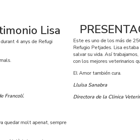
PRESENTACI
imonio Lisa
Este es uno de los más de 250
urant 4 anys de Refugi 
Refugio Petjades. Lisa estaba
salvar su vida. Así trabajamos
imals.
con los mejores veterinarios q
El Amor también cura.
Lluïsa Sanabra
e Francolí.
Directora de la Clinica Vete
s va quedar molt apenat, sempre 