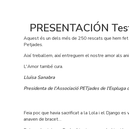
PRESENTACIÓN Test
Aquest és un dels més de 250 rescats que hem fet d
Petjades. 
Així treballem, així entreguem el nostre amor als an
L'Amor també cura.
Lluïsa Sanabra
Presidenta de l'Associació PETjades de l'Espluga d
Feia poc que havia sacrificat a la Lola i el Django e
anaven de bracet… 