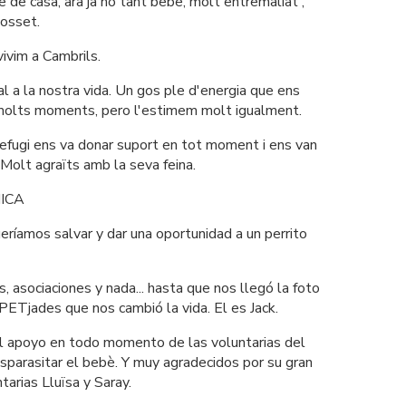
e de casa, ara ja no tant bebe, molt entremaliat , 
gosset.
vivim a Cambrils.
l a la nostra vida. Un gos ple d'energia que ens 
, molts moments, pero l'estimem molt igualment.
fugi ens va donar suport en tot moment i ens van 
. Molt agraïts amb la seva feina.
ICA
ríamos salvar y dar una oportunidad a un perrito 
, asociaciones y nada... hasta que nos llegó la foto 
 PETjades que nos cambió la vida. El es Jack.
 apoyo en todo momento de las voluntarias del 
parasitar el bebè. Y muy agradecidos por su gran 
tarias Lluïsa y Saray.