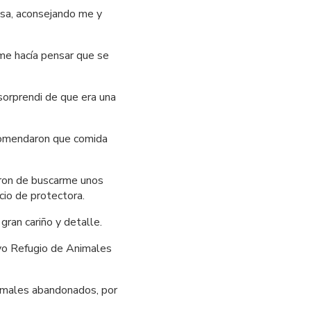
sa, aconsejando me y 
me hacía pensar que se 
orprendi de que era una 
comendaron que comida 
ron de buscarme unos 
cio de protectora.
ran cariño y detalle.
vo Refugio de Animales 
imales abandonados, por 